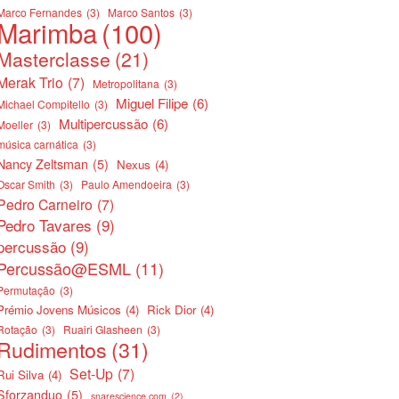
Marco Fernandes
(3)
Marco Santos
(3)
Marimba
(100)
Masterclasse
(21)
Merak Trio
(7)
Metropolitana
(3)
Miguel Filipe
(6)
Michael Compitello
(3)
Multipercussão
(6)
Moeller
(3)
música carnática
(3)
Nancy Zeltsman
(5)
Nexus
(4)
Oscar Smith
(3)
Paulo Amendoeira
(3)
Pedro Carneiro
(7)
Pedro Tavares
(9)
percussão
(9)
Percussão@ESML
(11)
Permutação
(3)
Prémio Jovens Músicos
(4)
Rick Dior
(4)
Rotação
(3)
Ruairi Glasheen
(3)
Rudimentos
(31)
Set-Up
(7)
Rui Silva
(4)
Sforzanduo
(5)
snarescience.com
(2)