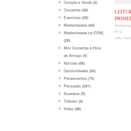
Compra e Venda
(2)
Concertos
(38)
LEITU
Exercícios
(29)
PRIME
Masterclasses
(64)
Wednesday
2012
Masterclasses na ESML
João Carl
(28)
Mini Concertos à Hora
de Almoço
(5)
Notícias
(68)
Oportunidades
(60)
Pensamentos
(75)
Percussão
(291)
Sucessos
(5)
Tolleism
(6)
Video
(98)