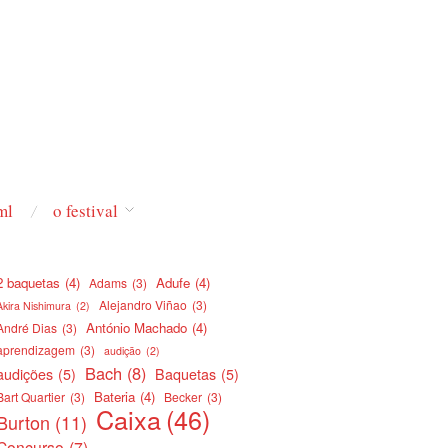
ml
o festival
2 baquetas
(4)
Adufe
(4)
Adams
(3)
Alejandro Viñao
(3)
Akira Nishimura
(2)
António Machado
(4)
André Dias
(3)
aprendizagem
(3)
audição
(2)
Bach
(8)
audições
(5)
Baquetas
(5)
Bateria
(4)
Bart Quartier
(3)
Becker
(3)
Caixa
(46)
Burton
(11)
Concurso
(7)