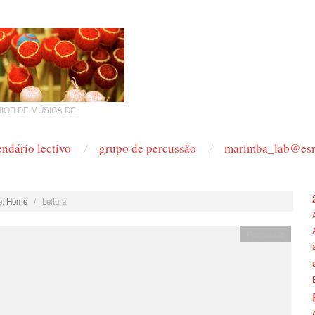
IOR DE MÚSICA DE
endário lectivo
grupo de percussão
marimba_lab@es
:
Home
/
Leitura
Percussão