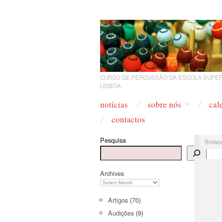
CURSO DE PERCUSSÃO DA ESCOLA SUPER
LISBOA
notícias
sobre nós
cal
contactos
Pesquisa
Browse
Archives
Artigos
(70)
Audições
(9)