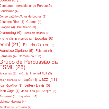
Concurso Internacional de Percussão -
Gondomar
(4)
Conservatório d'Artes de Loures
(3)
Cristiano Rios
(4)
Cursos
(4)
Deagan
(4)
Dia Aberto
(3)
Drumming
(6)
Ensemble Modern
(2)
Escalas
(6)
ensino
(3)
ERASMUS
(2)
esml
(21)
Estudo
(7)
FMH
(3)
Francisco Cipriano
(5)
Fulcrum
(4)
Gamelan
(4)
Gordon Stout
(3)
Grupo de Percussão da
ESML
(28)
Inverted Roll
(3)
Guatemala
(2)
In C
(2)
Jazz
(11)
Japão
(4)
Isao Nakamura
(2)
Jeffery Davis
(5)
Jean Geoffroy
(3)
John Cage
(4)
João Dias
(3)
Kanjira
(3)
Liquidrum
(4)
Konnakol
(3)
Makoto Nakura
(4)
Maratona de Percussão
(2)