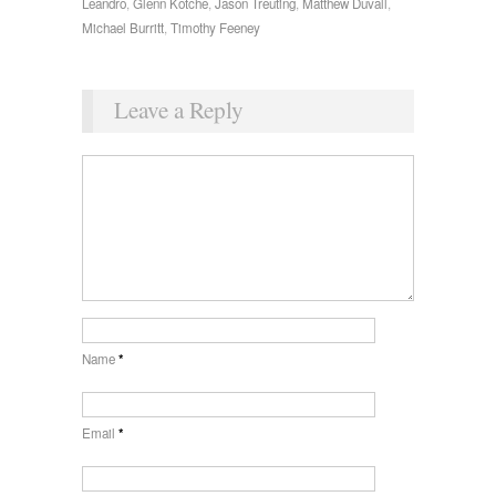
Leandro
,
Glenn Kotche
,
Jason Treuting
,
Matthew Duvall
,
Michael Burritt
,
Timothy Feeney
Leave a Reply
Name
*
Email
*