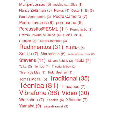
Multipercussão
(6)
música carnática
(3)
Nancy Zeltsman
(5)
Nexus
(4)
Oscar Smith
(3)
Pedro Carneiro
(7)
Paulo Amendoeira
(3)
Pedro Tavares
(9)
percussão
(9)
Percussão@ESML
(11)
Permutação
(3)
Prémio Jovens Músicos
(4)
Rick Dior
(4)
Rotação
(3)
Ruairi Glasheen
(3)
Rudimentos
(31)
Rui Silva
(4)
Set-Up
(7)
Sforzanduo
(5)
snarescience.com
(2)
Stevens
(11)
tabla
(7)
Steven Schick
(3)
Tempo
(4)
Taiko
(3)
Theodor Milkov
(2)
Thierry de Mey
(3)
Todd Meehan
(3)
Traditional
(35)
Tomás Moital
(5)
Técnica
(81)
Tímpanos
(7)
Vibrafone
(38)
Vídeo
(30)
Workshop
(7)
Xilofone
(7)
Xenakis
(4)
Yamaha
(9)
yogesh samsi
(3)