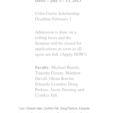
Dates – July 1 – 13, 2013
Colin Currie Scholarship
Deadline February 1.
Admission is done on a
rolling basis and the
Seminar will be closed for
applications as soon as all
spots are full. (Apply NOW!)
Faculty
: Michael Burritt,
Timothy Feeney, Matthew
Duvall, Glenn Kotche,
Eduardo Leandro, Doug
Perkins, Jason Treuting and
Cynthia Yeh.
Tags:
Chosen Vale
,
Cynthia Yeh
,
Doug Perkins
,
Eduardo