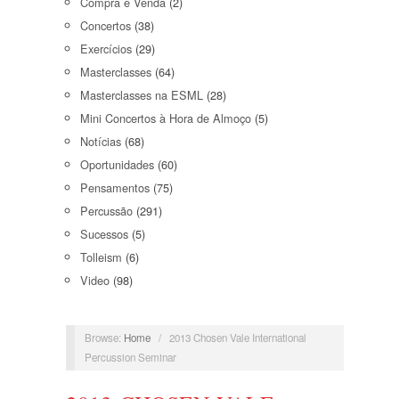
Compra e Venda
(2)
Concertos
(38)
Exercícios
(29)
Masterclasses
(64)
Masterclasses na ESML
(28)
Mini Concertos à Hora de Almoço
(5)
Notícias
(68)
Oportunidades
(60)
Pensamentos
(75)
Percussão
(291)
Sucessos
(5)
Tolleism
(6)
Video
(98)
Browse:
Home
/
2013 Chosen Vale International
Percussion Seminar