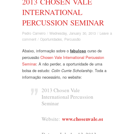
2013 CHOSEN VALE
INTERNATIONAL
PERCUSSION SEMINAR
Pedro Carneiro
/
Wednesday, January 30, 2013
/
Leave a
comment
/
Oportunidades
,
Percussão
Abaixo, informação sobre o
curso de
fabuloso
percussão
Chosen Vale International Percussion
Seminar
. A não perder, a oportunidade de uma
bolsa de estudo:
. Toda a
Colin Currie Scholarship
informação necessário, no website:
2013 Chosen Vale
International Percussion
Seminar
www.chosenvale.org
Website: