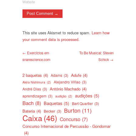
Website
This site uses Akismet to reduce spam.
Learn how
your comment data is processed.
← Exercícios em
To Be Musical: Steven
snarescience.com
Schick →
2 baquetas
(4)
Adufe
(4)
Adams
(3)
Alejandro Viñao
(3)
Akira Nishimura
(2)
António Machado
(4)
André Dias
(3)
audições
(5)
aprendizagem
(3)
audição
(2)
Bach
(8)
Baquetas
(5)
Bart Quartier
(3)
Burton
(11)
Bateria
(4)
Becker
(3)
Caixa
(46)
Concurso
(7)
Concurso Internacional de Percussão - Gondomar
(4)