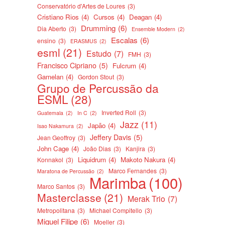
Conservatório d'Artes de Loures
(3)
Cristiano Rios
(4)
Cursos
(4)
Deagan
(4)
Drumming
(6)
Dia Aberto
(3)
Ensemble Modern
(2)
Escalas
(6)
ensino
(3)
ERASMUS
(2)
esml
(21)
Estudo
(7)
FMH
(3)
Francisco Cipriano
(5)
Fulcrum
(4)
Gamelan
(4)
Gordon Stout
(3)
Grupo de Percussão da
ESML
(28)
Inverted Roll
(3)
Guatemala
(2)
In C
(2)
Jazz
(11)
Japão
(4)
Isao Nakamura
(2)
Jeffery Davis
(5)
Jean Geoffroy
(3)
John Cage
(4)
João Dias
(3)
Kanjira
(3)
Liquidrum
(4)
Makoto Nakura
(4)
Konnakol
(3)
Marco Fernandes
(3)
Maratona de Percussão
(2)
Marimba
(100)
Marco Santos
(3)
Masterclasse
(21)
Merak Trio
(7)
Metropolitana
(3)
Michael Compitello
(3)
Miguel Filipe
(6)
Moeller
(3)